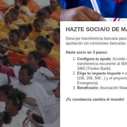
HAZTE SOCIA/O DE M
Dona por transferencia bancaria para
aportación sin comisiones bancarias 
Hazte socio en 3 pasos:
Configura tu ayuda
: Accede 
transferencia recurrente al 
3465 (Triodos Bank).
Elige tu impacto Importe + 
(10€, 20€, 50€...) y el proyect
Emergencia)
Beneficiario
: Asociación Mala
¡Tu constancia cambia el mundo!