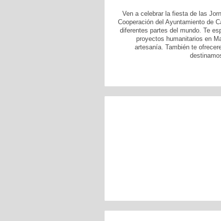
Ven a celebrar la fiesta de las Jo
Cooperación del Ayuntamiento de C
diferentes partes del mundo. Te e
proyectos humanitarios en Ma
artesanía. También te ofrecer
destinamos