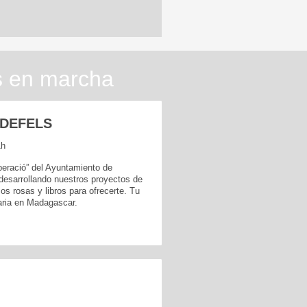
s en marcha
LDEFELS
1h
peració” del Ayuntamiento de
desarrollando nuestros proyectos de
s rosas y libros para ofrecerte. Tu
taria en Madagascar.