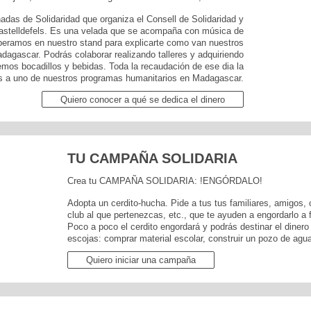
rnadas de Solidaridad que organiza el Consell de Solidaridad y
astelldefels. Es una velada que se acompaña con música de
speramos en nuestro stand para explicarte como van nuestros
dagascar. Podrás colaborar realizando talleres y adquiriendo
emos bocadillos y bebidas. Toda la recaudación de ese dia la
 a uno de nuestros programas humanitarios en Madagascar.
Quiero conocer a qué se dedica el dinero
TU CAMPAÑA SOLIDARIA
Crea tu CAMPAÑA SOLIDARIA: !ENGÓRDALO!
Adopta un cerdito-hucha. Pide a tus tus familiares, amigos,
club al que pertenezcas, etc., que te ayuden a engordarlo a 
Poco a poco el cerdito engordará y podrás destinar el dinero
escojas: comprar material escolar, construir un pozo de agu
Quiero iniciar una campaña