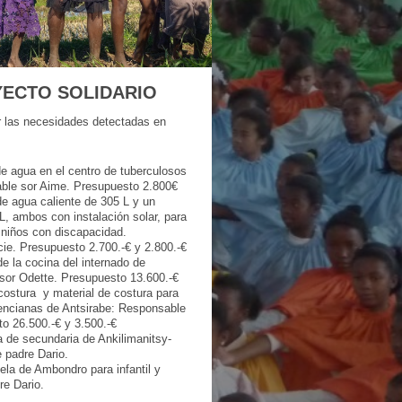
YECTO SOLIDARIO
r las necesidades detectadas en
e agua en el centro de tuberculosos
le sor Aime. Presupuesto 2.800€
e agua caliente de 305 L y un
L, ambos con instalación solar, para
niños con discapacidad.
ie. Presupuesto 2.700.-€ y 2.800.-€
e la cocina del internado de
sor Odette. Presupuesto 13.600.-€
 costura y material de costura para
encianas de Antsirabe: Responsable
o 26.500.-€ y 3.500.-€
a de secundaria de Ankilimanitsy-
padre Dario.
ela de Ambondro para infantil y
re Dario.