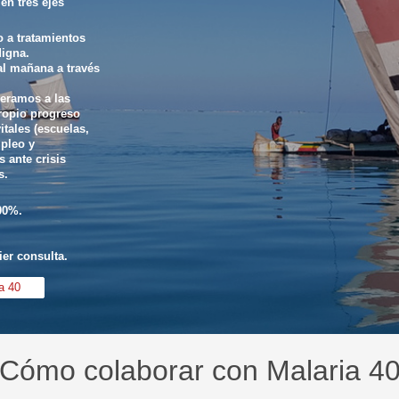
en tres ejes
 a tratamientos
digna.
l mañana a través
ramos a las
ropio progreso
itales (escuelas,
pleo y
 ante crisis
s.
00%.
er consulta.
a 40
Cómo colaborar con Malaria 4