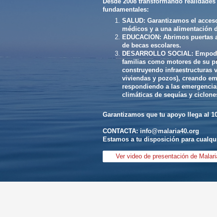
Desde 2008 transformando realidades 
fundamentales:
SALUD: Garantizamos el acceso
médicos y a una alimentación 
EDUCACION: Abrimos puertas a
de becas escolares.
DESARROLLO SOCIAL: Empode
familias como motores de su p
construyendo infraestructuras v
viviendas y pozos), creando em
respondiendo a las emergencias
climáticas de sequías y ciclone
Garantizamos que tu apoyo llega al 1
CONTACTA: info@malaria40.org
Estamos a tu disposición para cualqui
Ver video de presentación de Malari