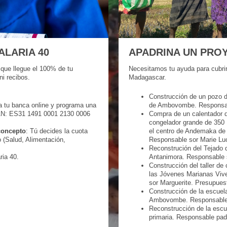
ALARIA 40
APADRINA UN PRO
 que llegue el 100% de tu
Necesitamos tu ayuda para cubri
ni recibos.
Madagascar.
Construcción de un pozo d
a tu banca online y programa una
de Ambovombe. Responsab
IBAN: ES31 1491 0001 2130 0006
Compra de un calentador d
congelador grande de 350 
concepto
: Tú decides la cuota
el centro de Andemaka de 
o (Salud, Alimentación,
Responsable sor Marie Luc
Reconstrución del Tejado d
ria 40.
Antanimora. Responsable 
Construcción del taller de
las Jóvenes Marianas Viv
sor Marguerite. Presupuest
Construcción de la escuel
Ambovombe. Responsable 
Reconstrucción de la escu
primaria. Responsable pad