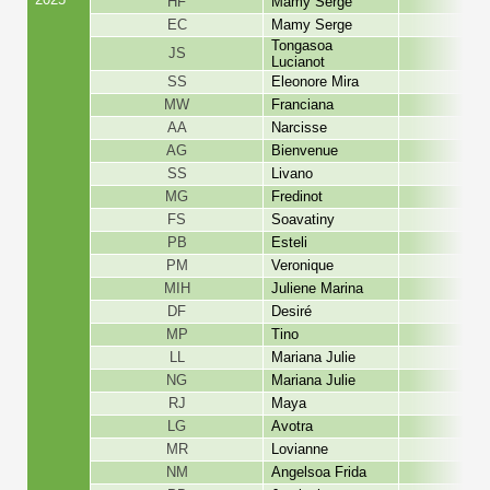
HF
Mamy Serge
EC
Mamy Serge
Tongasoa
JS
Lucianot
SS
Eleonore Mira
MW
Franciana
AA
Narcisse
AG
Bienvenue
SS
Livano
MG
Fredinot
FS
Soavatiny
PB
Esteli
PM
Veronique
MIH
Juliene Marina
DF
Desiré
MP
Tino
LL
Mariana Julie
NG
Mariana Julie
RJ
Maya
LG
Avotra
MR
Lovianne
NM
Angelsoa Frida