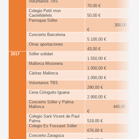
Voluntarios TBS
70,00 €
Colegio Petit mon
Castelldefels
50,00 €
Parroquia Sóller
300,00
€
Concierto Barcelona
5.100,00 €
Otras aportaciones
43,00 €
2017
Sóller solidari
10
1.550,00 €
Mallorca Misionera
1.000,00 €
Cáritas Mallorca
1.000,00 €
Voluntarios TBS
290,00 €
Cena Ciringuito Iguana
2.900,00 €
Concierto Sóller y Palma
Mallorca
440,00
€
Colegio Sant Vicent de Paul
Palma
519,00 €
Colegio Es Fossaret Sóller
676,00 €
Concierto Zaragoza