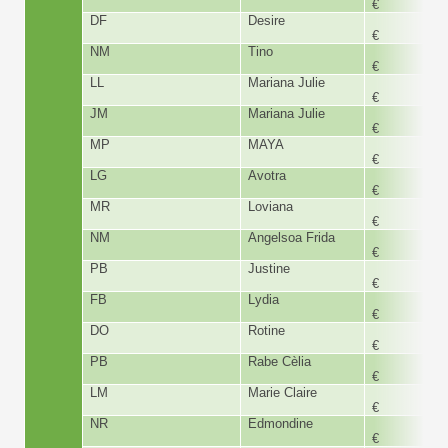
€
DF
Desire
180,
€
NM
Tino
180,
€
LL
Mariana Julie
180,
€
JM
Mariana Julie
150,
€
MP
MAYA
180,
€
LG
Avotra
60,
€
MR
Loviana
230,
€
NM
Angelsoa Frida
180,
€
PB
Justine
300,
€
FB
Lydia
300,
€
DO
Rotine
480,
€
PB
Rabe Cèlia
180,
€
LM
Marie Claire
200,
€
NR
Edmondine
180,
€