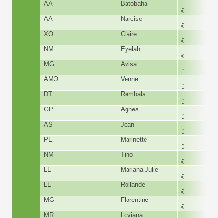
AA
Batobaha
160,
€
AA
Narcise
160,
€
XO
Claire
168,
€
NM
Eyelah
168,
€
MG
Avisa
168,
€
AMO
Venne
360,
€
DT
Rembala
440,
€
GP
Agnes
160,
€
AS
Jean
154,
€
PE
Marinette
160,
€
NM
Tino
112,
€
LL
Mariana Julie
84,
€
LL
Rollande
84,
€
MG
Florentine
360,
€
MR
Loviana
98,