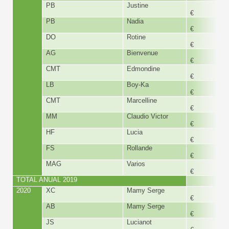
PB
Justine
300,
€
PB
Nadia
300,
€
DO
Rotine
360,
€
AG
Bienvenue
194,
€
CMT
Edmondine
168,
€
LB
Boy-Ka
168,
€
CMT
Marcelline
168,
€
MM
Claudio Victor
168,
€
HF
Lucia
300,
€
FS
Rollande
300,
€
MAG
Varios
500,
€
TOTAL ANUAL 2019
6.108,
2020
XC
Mamy Serge
150,
€
AB
Mamy Serge
150,
€
JS
Lucianot
180,