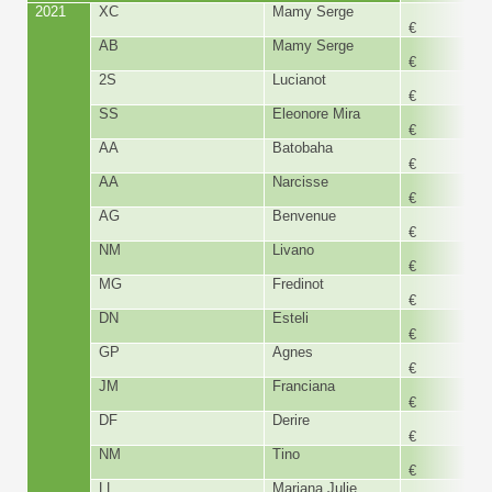
2021
XC
Mamy Serge
150,
€
AB
Mamy Serge
150,
€
2S
Lucianot
195,
€
SS
Eleonore Mira
300,
€
AA
Batobaha
180,
€
AA
Narcisse
180,
€
AG
Benvenue
230,
€
NM
Livano
180,
€
MG
Fredinot
180,
€
DN
Esteli
180,
€
GP
Agnes
180,
€
JM
Franciana
150,
€
DF
Derire
230,
€
NM
Tino
180,
€
LL
Mariana Julie
180,