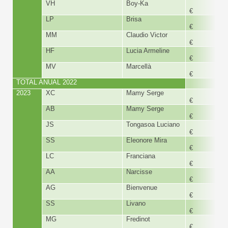
VH
Boy-Ka
180,
€
LP
Brisa
180,
€
MM
Claudio Victor
180,
€
HF
Lucia Armeline
300,
€
MV
Marcellà
480,
€
TOTAL ANUAL 2022
6.890,
2023
XC
Mamy Serge
150,
€
AB
Mamy Serge
150,
€
JS
Tongasoa Luciano
201,
€
SS
Eleonore Mira
300,
€
LC
Franciana
180,
€
AA
Narcisse
180,
€
AG
Bienvenue
180,
€
SS
Livano
300,
€
MG
Fredinot
180,
€