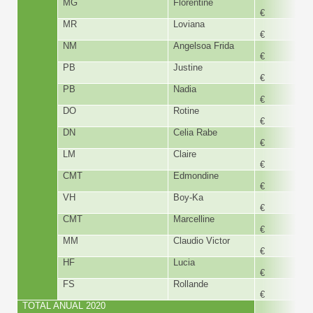
MG
Florentine
360,
€
MR
Loviana
280,
€
NM
Angelsoa Frida
260,
€
PB
Justine
300,
€
PB
Nadia
340,
€
DO
Rotine
360,
€
DN
Celia Rabe
165,
€
LM
Claire
180,
€
CMT
Edmondine
180,
€
VH
Boy-Ka
225,
€
CMT
Marcelline
180,
€
MM
Claudio Victor
180,
€
HF
Lucia
300,
€
FS
Rollande
300,
€
TOTAL ANUAL 2020
6.824,