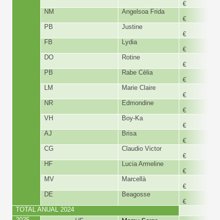
€
NM
Angelsoa Frida
180,
€
PB
Justine
300,
€
FB
Lydia
300,
€
DO
Rotine
480,
€
PB
Rabe Cèlia
180,
€
LM
Marie Claire
180,
€
NR
Edmondine
180,
€
VH
Boy-Ka
180,
€
AJ
Brisa
180,
€
CG
Claudio Victor
180,
€
HF
Lucia Armeline
300,
€
MV
Marcellà
480,
€
DE
Beagosse
180,
€
TOTAL ANUAL 2024
7.768,
2025