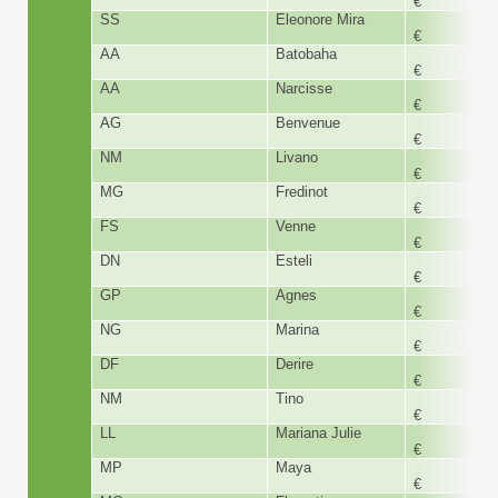
€
SS
Eleonore Mira
180,
€
AA
Batobaha
180,
€
AA
Narcisse
180,
€
AG
Benvenue
230,
€
NM
Livano
179,
€
MG
Fredinot
180,
€
FS
Venne
360,
€
DN
Esteli
165,
€
GP
Agnes
180,
€
NG
Marina
180,
€
DF
Derire
180,
€
NM
Tino
180,
€
LL
Mariana Julie
180,
€
MP
Maya
180,
€