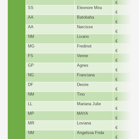
€
SS
Eleonore Mira
168,
€
AA
Batobaha
168,
€
AA
Narcisse
168,
€
NM
Livano
168,
€
MG
Fredinot
168,
€
FS
Venne
360,
€
GP
Agnes
168,
€
NG
Franciana
168,
€
DF
Desire
180,
€
NM
Tino
168,
€
LL
Mariana Julie
300,
€
MP
MAYA
168,
€
MR
Loviana
194,
€
NM
Angelsoa Frida
168,
€