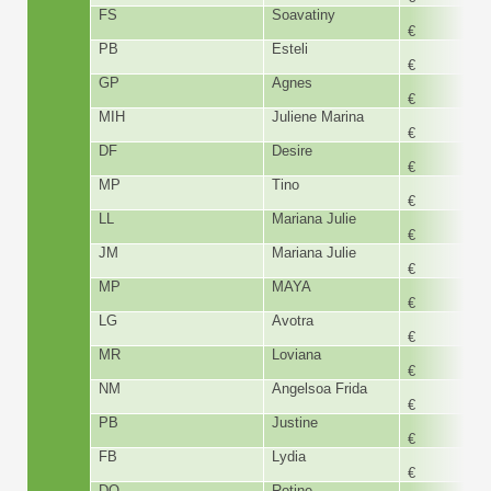
FS
Soavatiny
480,
€
PB
Esteli
180,
€
GP
Agnes
180,
€
MIH
Juliene Marina
180,
€
DF
Desire
180,
€
MP
Tino
300,
€
LL
Mariana Julie
180,
€
JM
Mariana Julie
150,
€
MP
MAYA
180,
€
LG
Avotra
180,
€
MR
Loviana
230,
€
NM
Angelsoa Frida
180,
€
PB
Justine
300,
€
FB
Lydia
300,
€
DO
Rotine
480,