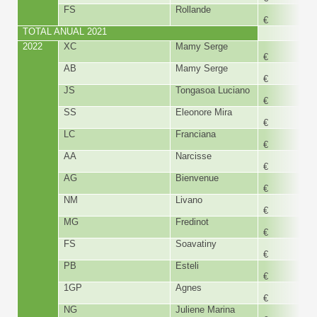
FS
Rollande
300,
€
TOTAL ANUAL 2021
6.365,
2022
XC
Mamy Serge
150,
€
AB
Mamy Serge
150,
€
JS
Tongasoa Luciano
190,
€
SS
Eleonore Mira
300,
€
LC
Franciana
180,
€
AA
Narcisse
180,
€
AG
Bienvenue
180,
€
NM
Livano
180,
€
MG
Fredinot
180,
€
FS
Soavatiny
360,
€
PB
Esteli
180,
€
1GP
Agnes
180,
€
NG
Juliene Marina
180,