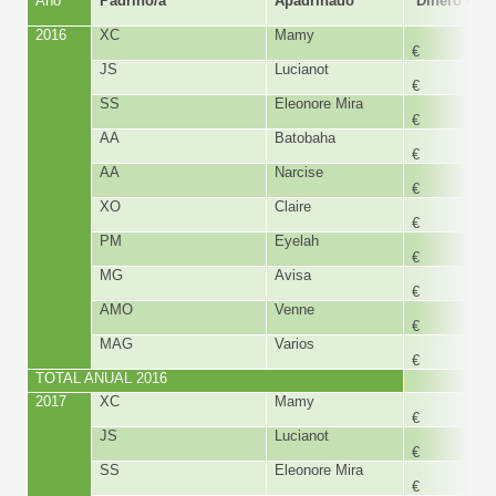
Año
Padrino/a
Apadrinado
Dinero dest
2016
XC
Mamy
160,
€
JS
Lucianot
160,
€
SS
Eleonore Mira
160,
€
AA
Batobaha
160,
€
AA
Narcise
160,
€
XO
Claire
160,
€
PM
Eyelah
160,
€
MG
Avisa
160,
€
AMO
Venne
360,
€
MAG
Varios
1.000
€
TOTAL ANUAL 2016
2.640,
2017
XC
Mamy
160,
€
JS
Lucianot
168,
€
SS
Eleonore Mira
160,
€