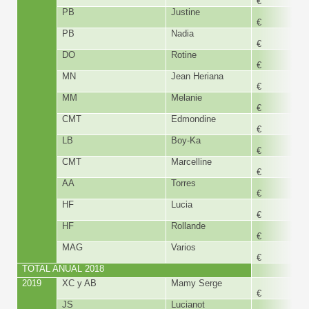
€
PB
Justine
300,
€
PB
Nadia
300,
€
DO
Rotine
360,
€
MN
Jean Heriana
168,
€
MM
Melanie
168,
€
CMT
Edmondine
168,
€
LB
Boy-Ka
203,
€
CMT
Marcelline
168,
€
AA
Torres
168,
€
HF
Lucia
300,
€
HF
Rollande
300,
€
MAG
Varios
1.000
€
TOTAL ANUAL 2018
7.275,
2019
XC y AB
Mamy Serge
300,
€
JS
Lucianot
168,