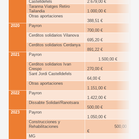
Castelldefels
2.679,00 €
Taranna Viatges Retiro
Tailandia
1.000,00 €
Otras aportaciones
388,51 €
2020
Payron
2
700,00 €
€
Cerditos solidarios Vilanova
695,20 €
Cerditos solidarios Cerdanya
891,22 €
2021
Payron
2
1.500,00 €
€
Cerditos solidarios Ivan
Crespo
270,00 €
Sant Jordi Castelldefels
64,00 €
Otras aportaciones
1.151,00 €
2022
Payron
1
1.422,00 €
€
Dissabte Solidari/Ranotsara
500,00 €
2023
Payron
4
1.050,00 €
€
Construcciones y
Rehabilitaciones
500,00
€
MG