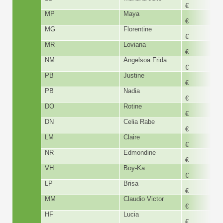
€
MP
Maya
180,
€
MG
Florentine
180,
€
MR
Loviana
280,
€
NM
Angelsoa Frida
180,
€
PB
Justine
300,
€
PB
Nadia
360,
€
DO
Rotine
360,
€
DN
Celia Rabe
180,
€
LM
Claire
180,
€
NR
Edmondine
180,
€
VH
Boy-Ka
180,
€
LP
Brisa
180,
€
MM
Claudio Victor
180,
€
HF
Lucia
300,
€