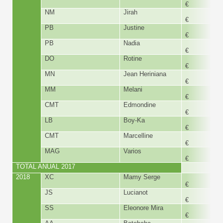
€
NM
Jirah
168,
€
PB
Justine
150,
€
PB
Nadia
150,
€
DO
Rotine
180,
€
MN
Jean Heriniana
168,
€
MM
Melani
168,
€
CMT
Edmondine
168,
€
LB
Boy-Ka
168,
€
CMT
Marcelline
168,
€
MAG
Varios
1.000
€
TOTAL ANUAL 2017
5.812,
2018
XC
Mamy Serge
168,
€
JS
Lucianot
168,
€
SS
Eleonore Mira
168,
€