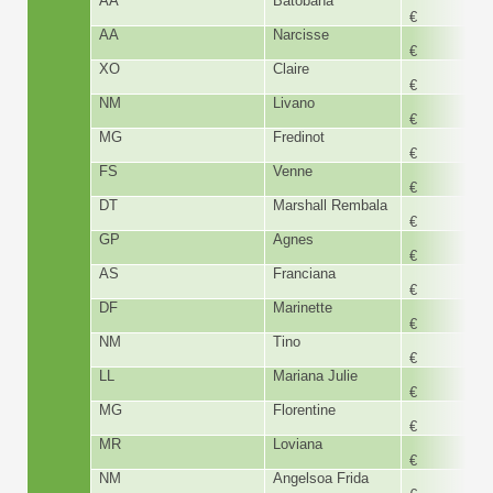
AA
Batobaha
168,
€
AA
Narcisse
168,
€
XO
Claire
168,
€
NM
Livano
168,
€
MG
Fredinot
168,
€
FS
Venne
360,
€
DT
Marshall Rembala
400,
€
GP
Agnes
168,
€
AS
Franciana
126,
€
DF
Marinette
168,
€
NM
Tino
168,
€
LL
Mariana Julie
300,
€
MG
Florentine
360,
€
MR
Loviana
218,
€
NM
Angelsoa Frida
60,