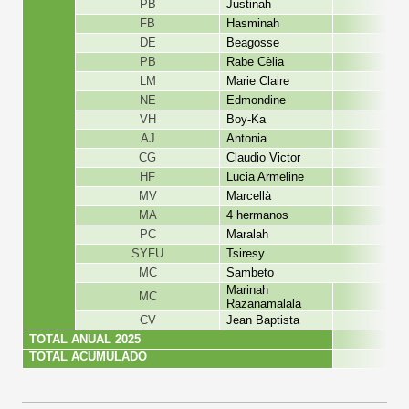
PB
Justinah
FB
Hasminah
DE
Beagosse
PB
Rabe Cèlia
LM
Marie Claire
NE
Edmondine
VH
Boy-Ka
AJ
Antonia
CG
Claudio Victor
HF
Lucia Armeline
MV
Marcellà
MA
4 hermanos
PC
Maralah
SYFU
Tsiresy
MC
Sambeto
Marinah
MC
Razanamalala
CV
Jean Baptista
TOTAL ANUAL 2025
9.614,
TOTAL ACUMULADO
66.658