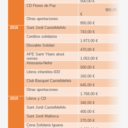
500,00 €
CD Flores de Paz
965,00
€
Otras aportaciones
850,00 €
2018
Sant Jordi Castelldefels
7
743,00 €
€
Cerditos solidarios
1.873,00 €
Dissabte Solidari
470,00 €
APE Saint Ybars atout
nomes
1.053,00 €
Artesania-Nefer
500,00 €
Libros infantiles-IDD
160,00 €
Club Basquet Castelldefels
645,00 €
Otras aportaciones
1.768,00 €
2019
Libros y CD
5
340,00 €
€
Sant Jordi Castelldefels
400,00 €
Sant Jordi Mallorca
270,00 €
Cena Solidaria Iguana