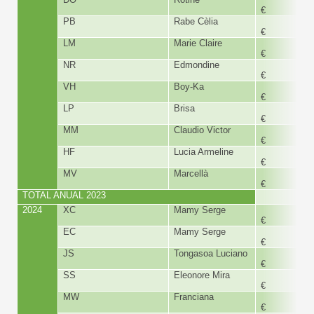
€
PB
Rabe Cèlia
180,
€
LM
Marie Claire
180,
€
NR
Edmondine
180,
€
VH
Boy-Ka
180,
€
LP
Brisa
180,
€
MM
Claudio Victor
180,
€
HF
Lucia Armeline
300,
€
MV
Marcellà
480,
€
TOTAL ANUAL 2023
7.361,
2024
XC
Mamy Serge
150,
€
EC
Mamy Serge
150,
€
JS
Tongasoa Luciano
208,
€
SS
Eleonore Mira
300,
€
MW
Franciana
180,
€