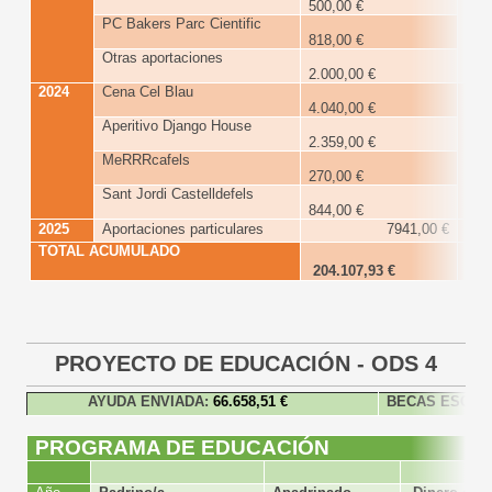
500,00 €
PC Bakers Parc Cientific
818,00 €
Otras aportaciones
2.000,00 €
2024
Cena Cel Blau
7
4.040,00 €
€
Aperitivo Django House
2.359,00 €
MeRRRcafels
270,00 €
Sant Jordi Castelldefels
844,00 €
2025
Aportaciones particulares
7941,00 €
TOTAL ACUMULADO
2
204.107,93 €
PROYECTO DE EDUCACIÓN - ODS 4
AYUDA ENVIADA:
66.658,51 €
BECAS ESCOLA
PROGRAMA DE EDUCACIÓN