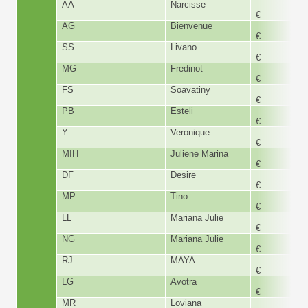
AA
Narcisse
180,
€
AG
Bienvenue
230,
€
SS
Livano
300,
€
MG
Fredinot
180,
€
FS
Soavatiny
480,
€
PB
Esteli
180,
€
Y
Veronique
300,
€
MIH
Juliene Marina
180,
€
DF
Desire
180,
€
MP
Tino
350,
€
LL
Mariana Julie
150,
€
NG
Mariana Julie
180,
€
RJ
MAYA
180,
€
LG
Avotra
180,
€
MR
Loviana
230,