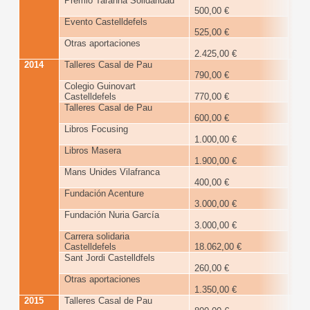
Premio Tarannà Solidaridad
500,00 €
Evento Castelldefels
525,00 €
Otras aportaciones
2.425,00 €
2014
Talleres Casal de Pau
31
790,00 €
Colegio Guinovart
Castelldefels
770,00 €
Talleres Casal de Pau
600,00 €
Libros Focusing
1.000,00 €
Libros Masera
1.900,00 €
Mans Unides Vilafranca
400,00 €
Fundación Acenture
3.000,00 €
Fundación Nuria García
3.000,00 €
Carrera solidaria
Castelldefels
18.062,00 €
Sant Jordi Castelldfels
260,00 €
Otras aportaciones
1.350,00 €
2015
Talleres Casal de Pau
18