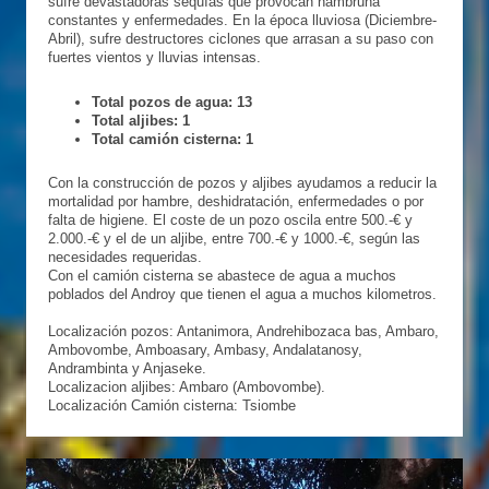
sufre devastadoras sequías que provocan hambruna
constantes y enfermedades. En la época lluviosa (Diciembre-
Abril), sufre destructores ciclones que arrasan a su paso con
fuertes vientos y lluvias intensas.
Total pozos de agua: 13
Total aljibes: 1
Total camión cisterna: 1
Con la construcción de pozos y aljibes ayudamos a reducir la
mortalidad por hambre, deshidratación, enfermedades o por
falta de higiene. El coste de un pozo oscila entre 500.-€ y
2.000.-€ y el de un aljibe, entre 700.-€ y 1000.-€, según las
necesidades requeridas.
Con el camión cisterna se abastece de agua a muchos
poblados del Androy que tienen el agua a muchos kilometros.
Localización pozos: Antanimora, Andrehibozaca bas, Ambaro,
Ambovombe, Amboasary, Ambasy, Andalatanosy,
Andrambinta y Anjaseke.
Localizacion aljibes: Ambaro (Ambovombe).
Localización Camión cisterna: Tsiombe