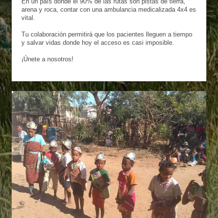
En un país donde el 90% de las rutas son pistas de tierra,
arena y roca, contar con una ambulancia medicalizada 4x4 es
vital.
Tu colaboración permitirá que los pacientes lleguen a tiempo
y salvar vidas donde hoy el acceso es casi imposible.
¡Únete a nosotros!