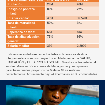
Población:
28M
49M
Riesgo de pobreza
80%
25%
infantil:
PIB per cápita:
435€
32.520€
Tasa de mortalidad
50‰
3‰
infantil:
Esperanza de vida:
68a
84a
Tasa de alfabetización
77%
99%
general:
Salario medio:
39€
2.290€
El dinero recaudado en las actividades solidarias se destina
íntegramente a nuestros proyectos en Madagascar de SALUD,
EDUCACIÓN y DESARROLLO SOCIAL. Nuestra contraparte local
son las Misiones Vicencianas de Madagascar y son quienes
garantizan que los proyectos de Malaria 40 se realicen
correctamente. Actualmente hay 243 hermanas en 36 comunidades.